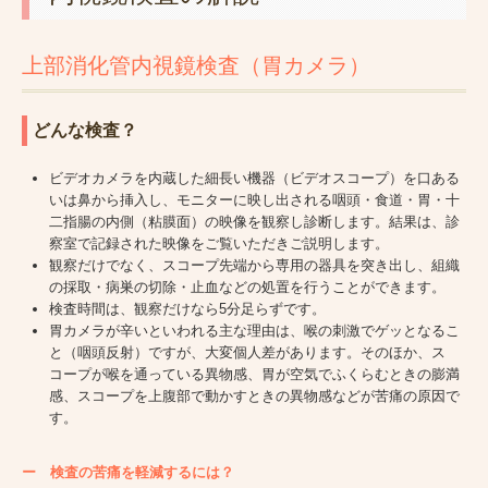
上部消化管内視鏡検査（胃カメラ）
どんな検査？
ビデオカメラを内蔵した細長い機器（ビデオスコープ）を口ある
いは鼻から挿入し、モニターに映し出される咽頭・食道・胃・十
二指腸の内側（粘膜面）の映像を観察し診断します。結果は、診
察室で記録された映像をご覧いただきご説明します。
観察だけでなく、スコープ先端から専用の器具を突き出し、組織
の採取・病巣の切除・止血などの処置を行うことができます。
検査時間は、観察だけなら5分足らずです。
胃カメラが辛いといわれる主な理由は、喉の刺激でゲッとなるこ
と（咽頭反射）ですが、大変個人差があります。そのほか、ス
コープが喉を通っている異物感、胃が空気でふくらむときの膨満
感、スコープを上腹部で動かすときの異物感などが苦痛の原因で
す。
ー
検査の苦痛を軽減するには？