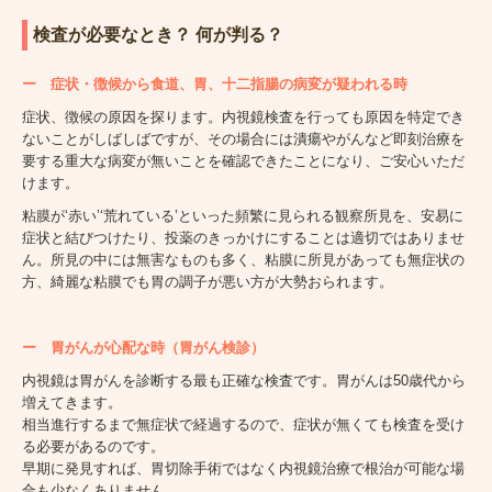
検査が必要なとき？ 何が判る？
ー 症状・徴候から食道、胃、十二指腸の病変が疑われる時
症状、徴候の原因を探ります。内視鏡検査を行っても原因を特定でき
ないことがしばしばですが、その場合には潰瘍やがんなど即刻治療を
要する重大な病変が無いことを確認できたことになり、ご安心いただ
けます。
粘膜が‘赤い’‘荒れている’といった頻繁に見られる観察所見を、安易に
症状と結びつけたり、投薬のきっかけにすることは適切ではありませ
ん。所見の中には無害なものも多く、粘膜に所見があっても無症状の
方、綺麗な粘膜でも胃の調子が悪い方が大勢おられます。
ー 胃がんが心配な時（胃がん検診）
内視鏡は胃がんを診断する最も正確な検査です。胃がんは50歳代から
増えてきます。
相当進行するまで無症状で経過するので、症状が無くても検査を受け
る必要があるのです。
早期に発見すれば、胃切除手術ではなく内視鏡治療で根治が可能な場
合も少なくありません。