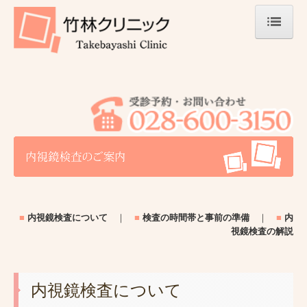
ホーム
診療案内
予約診療
施設・設備
■
内視鏡検査について
｜
■
検査の時間帯と事前の準備
｜
■
内
視鏡検査の解説
内視鏡検査について