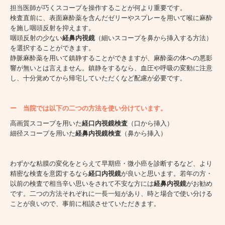
担当医師が巧くスコープを操作することが何より重要です。
検査直前に、表面麻酔薬を含んだゼリーやスプレーを用いて喉に麻酔
を施し咽頭反射を抑えます。
咽頭反射の少ない
経鼻内視鏡
（細いスコープを鼻から挿入する方法）
を選択することができます。
静脈麻酔薬を用いて鎮静することができますが、麻酔薬の体への悪影
響が無いとは言えません。鎮静をするなら、血圧や呼吸の変動に注意
し、十分覚めてから帰宅していただくなど配慮が必要です。
ー
当院では以下の二つの方法を使い分けています。
高画質スコープを用いた
経口内視鏡検査
（口から挿入）
細径スコープを用いた
経鼻内視鏡検査
（鼻から挿入）
わずかな粘膜の変化をとらえて早期癌・微小癌を診断するなど、より
精密な検査を意図するなら
経口内視鏡
が良いと思います。若年の方・
以前の検査で相当辛い思いをされて不安な方には
経鼻内視鏡
がお勧め
です。二つの方法それぞれに一長一短があり、時と場合で使い分ける
ことが良いので、事前に相談させていただきます。