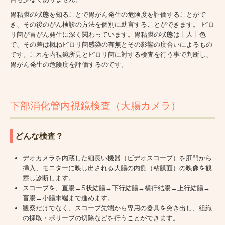
胃粘膜の状態を知ることで胃がん発生の危険度を評価することがで
き、その後のがん検診の方法を個別に助言することができます。 ピロ
リ菌が胃がん発生に深く関わっています。胃粘膜の状態は十人十色
で、その差は概ねピロリ菌感染の有無とその影響の度合いによるもの
です。これを内視鏡所見とピロリ菌に対する検査を行う事で判断し、
胃がん発生の危険度を評価するのです。
下部消化管内視鏡検査（大腸カメラ）
どんな検査？
デオカメラを内蔵した細長い機器（ビデオスコープ）を肛門から
挿入、モニターに映し出される大腸の内側（粘膜面）の映像を観
察し診断します。
スコープを、直腸→S状結腸→下行結腸→横行結腸→上行結腸→
盲腸→小腸末端まで進めます。
観察だけでなく、スコープ先端から専用の器具を突き出し、組織
の採取・ポリープの切除などを行うことができます。