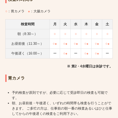
○
：胃カメラ
●
：大腸カメラ
検査時間
月
火
水
木
金
土
朝（8:30～）
○
○
○
○
○
○
お昼前後（11:30～）
○●
○●
○●
○●
○●
○●
午後遅く（16:00～）
ー
○●
ー
○●
○●
ー
※ 第2・4水曜日は休診です。
胃カメラ
予約検査が原則ですが、必要に応じて受診即日の検査も可能で
す。
朝、お昼前後・午後遅く、いずれの時間帯も検査を行うことがで
きます。 ご多忙の方は、仕事前の朝一番の検査あるいはひと仕事
してからの午後遅くの検査をご利用下さい。