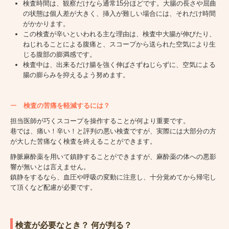
検査時間は、観察だけなら通常15分ほどです。大腸の長さや屈曲
の状態は個人差が大きく、挿入が難しい場合には、それだけ時間
がかかります。
この検査が辛いといわれる主な理由は、検査中大腸が伸びたり、
ねじれることによる腹痛と、スコープから送られた空気により生
じる腹部の膨満感です。
検査中は、出来るだけ腸を強く伸ばさずねじらずに、空気による
腸の膨らみを抑えるよう努めます。
ー
検査の苦痛を軽減するには？
担当医師が巧くスコープを操作することが何より重要です。
巷では、痛い！辛い！と評判の悪い検査ですが、実際には大部分の方
が大した苦痛なく検査を終えることができます。
静脈麻酔薬を用いて鎮静することができますが、麻酔薬の体への悪影
響が無いとは言えません。
鎮静をするなら、血圧や呼吸の変動に注意し、十分覚めてから帰宅し
て頂くなど配慮が必要です。
検査が必要なとき？ 何が判る？