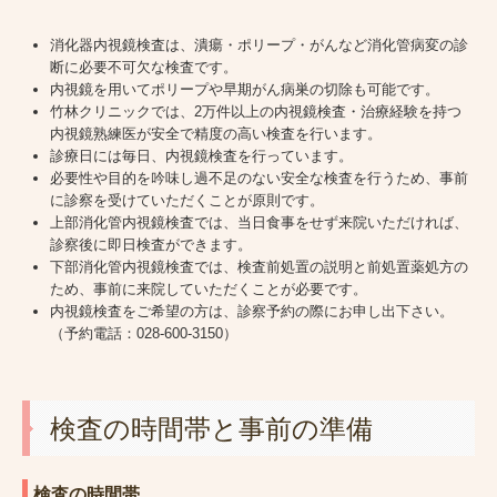
消化器内視鏡検査は、潰瘍・ポリープ・がんなど消化管病変の診
断に必要不可欠な検査です。
内視鏡を用いてポリープや早期がん病巣の切除も可能です。
竹林クリニックでは、2万件以上の内視鏡検査・治療経験を持つ
内視鏡熟練医が安全で精度の高い検査を行います。
診療日には毎日、内視鏡検査を行っています。
必要性や目的を吟味し過不足のない安全な検査を行うため、事前
に診察を受けていただくことが原則です。
上部消化管内視鏡検査では、当日食事をせず来院いただければ、
診察後に即日検査ができます。
下部消化管内視鏡検査では、検査前処置の説明と前処置薬処方の
ため、事前に来院していただくことが必要です。
内視鏡検査をご希望の方は、診察予約の際にお申し出下さい。
（予約電話：
028-600-3150
）
検査の時間帯と事前の準備
検査の時間帯