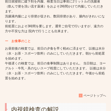
前日就寝前に緩下剤を内服、検査当日は事前に2リットルの洗腸液
（飲んで便を洗い流す薬液）をおよそ2時間かけて内服していただき
ます。
洗腸液内服により排便が促され、数回排便があり、腸内がきれいにな
ります。
前処置におよそ3時間を要します。通常ご自宅で行いますが、遠方の
方や不安な方は 院内で行うことも出来ます。
ー
お食事のこと
お昼前後の検査では、前日の夕食を早く軽めに済ませて、以後は水分
（水・お茶・スポーツ飲料）のみにしていただきます。朝から前処置
を始めます。
午後遅くの検査では、前日の食事制限はありません。 当日朝は、ヨー
グルト・牛乳・具のないスープ程度にしていただきます。 以後は水分
（水・お茶・スポーツ飲料）のみにしていただきます。午後から前処
置を始めます。
↑
ページトップへ
内視鏡検査の解説