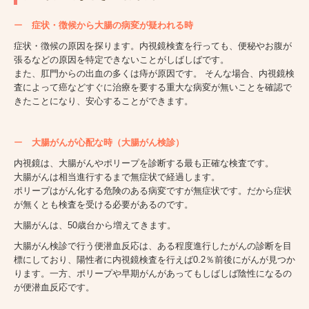
ー
症状・徴候から大腸の病変が疑われる時
症状・徴候の原因を探ります。内視鏡検査を行っても、便秘やお腹が
張るなどの原因を特定できないことがしばしばです。
また、肛門からの出血の多くは痔が原因です。 そんな場合、内視鏡検
査によって癌などすぐに治療を要する重大な病変が無いことを確認で
きたことになり、安心することができます。
ー
大腸がんが心配な時（大腸がん検診）
内視鏡は、大腸がんやポリープを診断する最も正確な検査です。
大腸がんは相当進行するまで無症状で経過します。
ポリープはがん化する危険のある病変ですが無症状です。だから症状
が無くとも検査を受ける必要があるのです。
大腸がんは、50歳台から増えてきます。
大腸がん検診で行う便潜血反応は、ある程度進行したがんの診断を目
標にしており、陽性者に内視鏡検査を行えば0.2％前後にがんが見つか
ります。一方、ポリープや早期がんがあってもしばしば陰性になるの
が便潜血反応です。