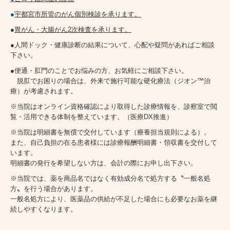
●
宇都宮市所管のがん個別検診を承ります。
●
胃がん・大腸がん2次検査を承ります。
●人間ドック・健康診断の結果について、心配や疑問があればご相談
下さい。
●便通・肛門のことでお悩みの方、お気軽にご相談下さい。
脱肛でお困りの場合は、外来で施行可能な硬化療法（ジオン™治
療）が考慮されます。
※当院はオンライン資格確認により取得した診療情報を、診察室で閲
覧・活用できる体制を整えています。（医療DX推進）
※当院は明細書を無償で交付しています（療養担当規則による）。
また、自己負担の在る患者様には診療報酬明細書・領収書を交付して
います。
明細書の発行を希望しない方は、会計の際にお申し出下さい。
※当院では、薬を商品名ではなく有効成分名で処方する〝一般名処
方〟を行う場合があります。
一般名処方により、医薬品の供給が不足した場合にも必要なお薬を継
続しやすくなります。