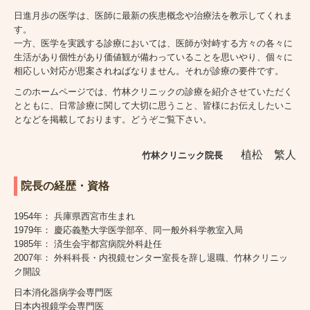
日進月歩の医学は、医師に最新の疾患概念や治療法を教示してくれま
す。
一方、医学を実践する診療においては、医師が対峙する方々の各々に
生活があり個性があり価値観が備わっていることを思いやり、個々に
相応しい対応が思案されねばなりません。それが診療の要件です。
このホームページでは、竹林クリニックの診療を紹介させていただく
とともに、日常診療に関して大切に思うこと、皆様にお伝えしたいこ
となどを掲載しております。どうぞご覧下さい。
植松 繁人
竹林クリニック院長
院長の経歴・資格
1954年： 兵庫県西宮市生まれ
1979年： 慶応義塾大学医学部卒、同一般外科学教室入局
1985年： 済生会宇都宮病院外科赴任
2007年： 外科科長・内視鏡センター室長を辞し退職、竹林クリニッ
ク開設
日本消化器病学会専門医
日本内視鏡学会専門医