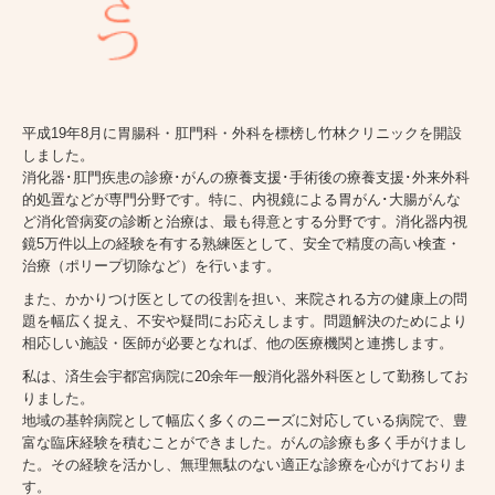
平成19年8月に胃腸科・肛門科・外科を標榜し竹林クリニックを開設
しました。
消化器･肛門疾患の診療･がんの療養支援･手術後の療養支援･外来外科
的処置などが専門分野です。特に、内視鏡による胃がん･大腸がんな
ど消化管病変の診断と治療は、最も得意とする分野です。消化器内視
鏡5
万件以上の経験を有する熟練医として、安全で精度の高い検査・
治療（ポリープ切除など）を行います。
また、かかりつけ医としての役割を担い、来院される方の健康上の問
題を幅広く捉え、不安や疑問にお応えします。問題解決のためにより
相応しい施設・医師が必要となれば、他の医療機関と連携します。
私は、済生会宇都宮病院に20余年一般消化器外科医として勤務してお
りました。
地域の基幹病院として幅広く多くのニーズに対応している病院で、豊
富な臨床経験を積むことができました。がんの診療も多く手がけまし
た。その経験を活かし、無理無駄のない適正な診療を心がけておりま
す。